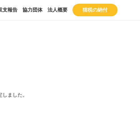
収支報告
協力団体
法人概要
猫税の納付
定しました。